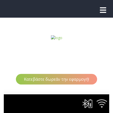
Εύκολη και εύχρηστη ενημέρωση πληροφοριών συμβολαίου
πελάτη και άλλων γενικότερα σημαντικών πληροφοριών,
μέσω έξυπνων κινητών τηλεφώνων με λειτουργικά
συστήματα IOS & android.
Κατεβάστε δωρεάν την εφαρμογή!